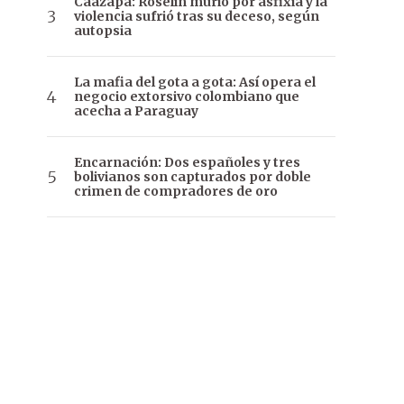
Caazapá: Roselín murió por asfixia y la
violencia sufrió tras su deceso, según
autopsia
La mafia del gota a gota: Así opera el
negocio extorsivo colombiano que
acecha a Paraguay
Encarnación: Dos españoles y tres
bolivianos son capturados por doble
crimen de compradores de oro