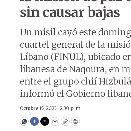
sin causar bajas
Un misil cayó este domingo
cuartel general de la misi
Líbano (FINUL), ubicado en
libanesa de Naqoura, en m
entre el grupo chií Hizbulá 
informó el Gobierno liban
Octubre 15, 2023 12:30 p. m.
WhatsApp
Facebook
Twitter
Email
Copy
Print