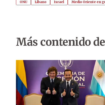
ONU
Líbano
Israel
Medio Oriente en g
Más contenido de