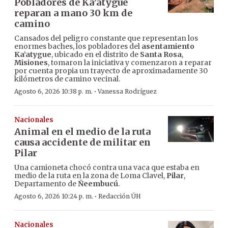
Pobladores de Ka’atygue
reparan a mano 30 km de
camino
Cansados del peligro constante que representan los
enormes baches, los pobladores del
asentamiento
Ka’atygue
, ubicado en el distrito de
Santa Rosa
,
Misiones
, tomaron la iniciativa y comenzaron a reparar
por cuenta propia un trayecto de aproximadamente 30
kilómetros de camino vecinal.
·
Agosto 6, 2026 10:38 p. m.
Vanessa Rodríguez
Nacionales
Animal en el medio de la ruta
causa accidente de militar en
Pilar
Una camioneta chocó contra una vaca que estaba en
medio de la ruta en la zona de Loma Clavel,
Pilar
,
Departamento de
Ñeembucú
.
·
Agosto 6, 2026 10:24 p. m.
Redacción ÚH
Nacionales