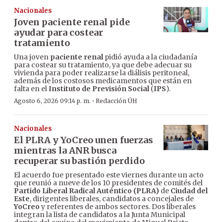
Nacionales
Joven paciente renal pide
ayudar para costear
tratamiento
Una joven
paciente renal
pidió ayuda a la ciudadanía
para costear su tratamiento, ya que debe adecuar su
vivienda para poder realizarse la diálisis peritoneal,
además de los costosos medicamentos que están en
falta en el
Instituto de Previsión Social
(
IPS
).
·
Agosto 6, 2026 09:14 p. m.
Redacción ÚH
Nacionales
El PLRA y YoCreo unen fuerzas
mientras la ANR busca
recuperar su bastión perdido
El acuerdo fue presentado este viernes durante un acto
que reunió a nueve de los 10 presidentes de comités del
Partido Liberal Radical Auténtico (PLRA)
de
Ciudad del
Este
, dirigentes liberales, candidatos a concejales de
YoCreo
y referentes de ambos sectores. Dos liberales
integran la lista de candidatos a la Junta Municipal