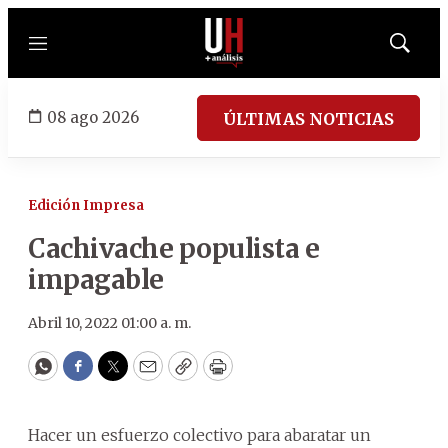
Menú
Mostrar
búsqued
08 ago 2026
ÚLTIMAS NOTICIAS
Edición Impresa
Cachivache populista e
impagable
Abril 10, 2022 01:00 a. m.
WhatsApp
Facebook
Twitter
Email
Copy
Print
Hacer un esfuerzo colectivo para abaratar un