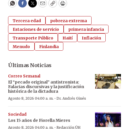
WhatsApp
Facebook
Twitter
Email
Copy
Print
Tercera edad
pobreza extrema
Estaciones de servicio
primera infancia
Transporte Público
Haití
Inflación
Menudo
Finlandia
Últimas Noticias
Correo Semanal
El “pecado original” antistronista:
Falacias discursivas y la justificación
histórica de la dictadura
·
Agosto 8, 2026 04:00 a. m.
Dr. Andrés Ginés
Sociedad
Los 15 años de Fiorella Mieres
·
Agosto 8, 2026 04:00 a. m.
Redacción ÚH