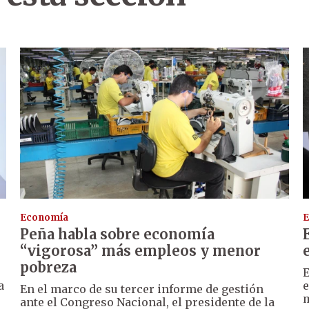
Economía
E
Peña habla sobre economía
“vigorosa” más empleos y menor
pobreza
e
E
a
e
En el marco de su tercer informe de gestión
m
ante el Congreso Nacional, el presidente de la