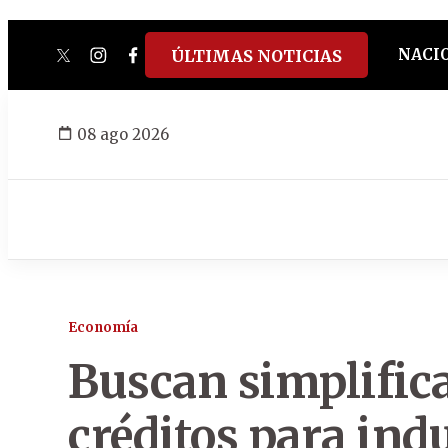
NACI
ÚLTIMAS NOTICIAS
twitter
instagram
facebook
tiktok
youtube
spotify
08 ago 2026
Economía
Buscan simplifica
créditos para ind