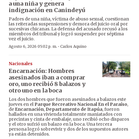
a una niña y genera
indignación en Canindeyú
Padres de una niña, víctima de abuso sexual, cuestionan
las reiteradas suspensiones y demora del juicio oral por
sucesivas chicanas. La defensa del acusado recusó a los
miembros del tribunal y logró suspender por séptima
vez el juicio.
·
Agosto 6, 2026 05:02 p. m.
Carlos Aquino
Nacionales
Encarnación: Hombres
asesinados iban a comprar
oro, uno recibió 8 balazos y
otro uno en la boca
Los dos hombres que fueron asesinados a balazos este
jueves en el
Parque Recreativo Nacional En el Paraíso
,
de
Encarnación
,
Departamento de Itapúa
, fueron
hallados en una vivienda totalmente maniatados con
precintas y cinta de embalaje, uno recibió ocho disparos
y el otro sufrió un balazo en la boca. Una tercera
persona logró sobrevivir y dos de los supuestos autores
ya están detenidos.