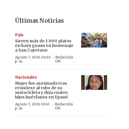
Últimas Noticias
País
Sirven más de 1.000 platos
en karu guasu en homenaje
a San Cayetano
·
Agosto 7, 2026 04:02
Redacción
p. m.
ÚH
Nacionales
Mujer fue asesinada tras
resistirse al robo de su
motocicleta y deja cuatro
hijos huérfanos en Ypané
·
Agosto 7, 2026 03:45
Redacción
p. m.
ÚH