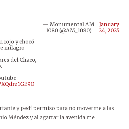
— Monumental AM
January
1080 (@AM_1080)
24, 2025
n rojo y chocó
de milagro.
ores del Chaco,
.
outube:
om/XQdrz1GE9O
rtante y pedí permiso para no moverme a las
nio Méndez y al agarrar la avenida me