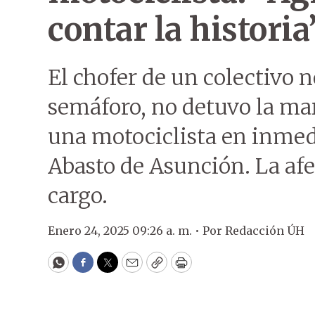
contar la historia
El chofer de un colectivo no
semáforo, no detuvo la ma
una motociclista en inmed
Abasto de Asunción. La af
cargo.
Enero 24, 2025 09:26 a. m. •
Por
Redacción ÚH
WhatsApp
Facebook
Twitter
Email
Copy
Print