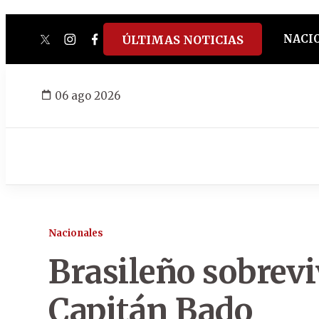
NACI
ÚLTIMAS NOTICIAS
twitter
instagram
facebook
tiktok
youtube
spotify
06 ago 2026
Nacionales
Brasileño sobrevi
Capitán Bado