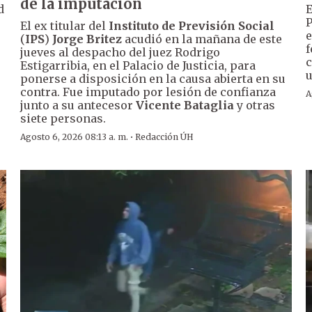
de la imputación
d
E
P
El ex titular del
Instituto de Previsión Social
e
(
IPS
)
Jorge Britez
acudió en la mañana de este
f
jueves al despacho del juez Rodrigo
c
Estigarribia, en el Palacio de Justicia, para
u
ponerse a disposición en la causa abierta en su
contra. Fue imputado por lesión de confianza
A
junto a su antecesor
Vicente Bataglia
y otras
siete personas.
·
Agosto 6, 2026 08:13 a. m.
Redacción ÚH