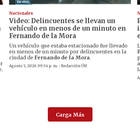
Nacionales
N
Video: Delincuentes se llevan un
n
vehículo en menos de un minuto en
Fernando de la Mora
Un vehículo que estaba estacionado fue llevado
L
en menos de un minuto por delincuentes en la
P
ciudad de
Fernando de la Mora
.
p
er
a
·
Agosto 5, 2026 09:54 p. m.
Redacción ÚH
e.
l
A
Carga Más