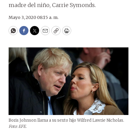
madre del niño, Carrie Symonds.
Mayo 3, 2020 08:15 a. m.
WhatsApp
Facebook
Twitter
Email
Copy
Print
Boris Johnson llama a su sexto hijo Wilfred Lawrie Nicholas.
Foto: EFE.