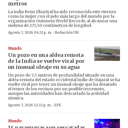
metros
La india Renu Dhariyal ha sido reconocida este viernes
como la mujer con el pelo más largo del mundo por la
organización Guinness World Records, al alcanzar una
melena de 271,50 centímetros de longitud.
·
Agosto 7, 2026 04:22 p. m.
Redacción ÚH
Mundo
Un pozo en una aldea remota
de la India se vuelve viral por
un inusual oleaje en su agua
Un pozo de 5,5 metros de profundidad situado en una
aldea remota del estado occidental indio de Gujarat se ha
vuelto viral por tener un inusual oleaje que ha desatado
el temor de los vecinos por un posible terremoto,
aunque las autoridades han descartado la actividad
sísmica.
·
Agosto 7, 2026 12:22 p. m.
EFE
Mundo
14 paraguayas son rescatadas