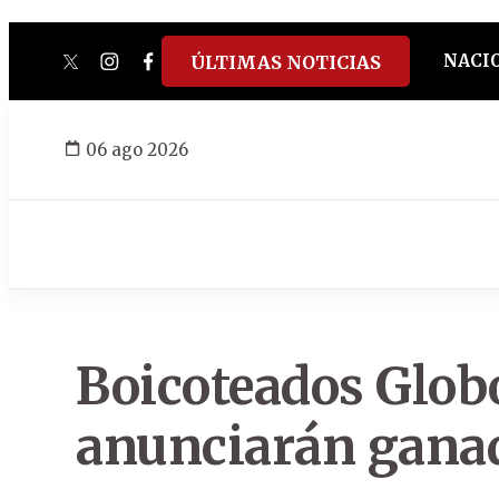
NACI
ÚLTIMAS NOTICIAS
twitter
instagram
facebook
tiktok
youtube
spotify
06 ago 2026
Boicoteados Glob
anunciarán ganad