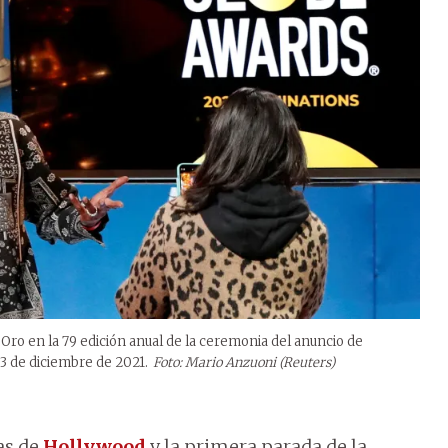
Oro en la 79 edición anual de la ceremonia del anuncio de
13 de diciembre de 2021.
Foto: Mario Anzuoni (Reuters)
as de
Hollywood
y la primera parada de la