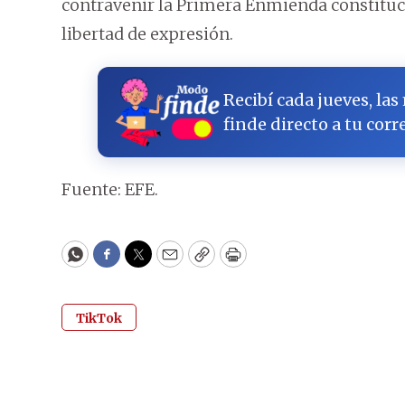
contravenir la Primera Enmienda constitucio
libertad de expresión.
Recibí cada jueves, las
finde directo a tu corr
Fuente: EFE.
WhatsApp
Facebook
Twitter
Email
Copy
Print
TikTok