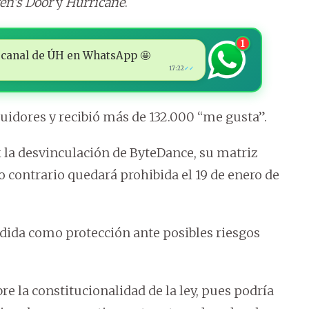
ven’s Door
y
Hurricane
.
1
 al canal de ÚH en WhatsApp 🤩
17:22
✓✓
uidores y recibió más de 132.000 “me gusta”.
 la desvinculación de ByteDance, su matriz
 contrario quedará prohibida el 19 de enero de
edida como protección ante posibles riesgos
 la constitucionalidad de la ley, pues podría