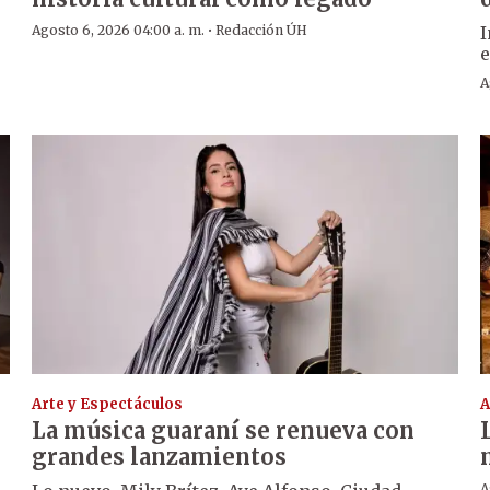
·
Agosto 6, 2026 04:00 a. m.
Redacción ÚH
I
e
A
Arte y Espectáculos
A
La música guaraní se renueva con
grandes lanzamientos
A