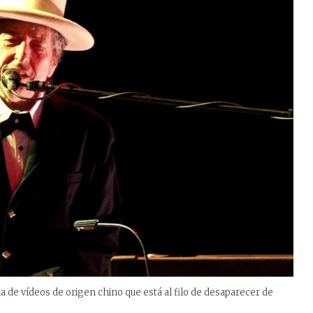
a de vídeos de origen chino que está al filo de desaparecer de