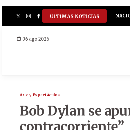
NACI
ÚLTIMAS NOTICIAS
twitter
instagram
facebook
tiktok
youtube
spotify
06 ago 2026
Arte y Espectáculos
Bob Dylan se apu
contracorriente”