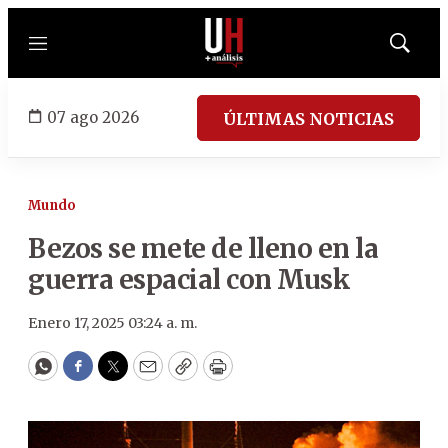
Menú
Mostrar
búsqued
07 ago 2026
ÚLTIMAS NOTICIAS
Mundo
Bezos se mete de lleno en la
guerra espacial con Musk
Enero 17, 2025 03:24 a. m.
WhatsApp
Facebook
Twitter
Email
Copy
Print