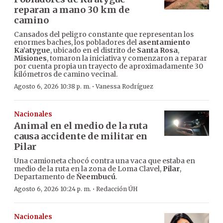
reparan a mano 30 km de
camino
Cansados del peligro constante que representan los
enormes baches, los pobladores del
asentamiento
Ka’atygue
, ubicado en el distrito de
Santa Rosa
,
Misiones
, tomaron la iniciativa y comenzaron a reparar
por cuenta propia un trayecto de aproximadamente 30
kilómetros de camino vecinal.
·
Agosto 6, 2026 10:38 p. m.
Vanessa Rodríguez
Nacionales
Animal en el medio de la ruta
causa accidente de militar en
Pilar
Una camioneta chocó contra una vaca que estaba en
medio de la ruta en la zona de Loma Clavel,
Pilar
,
Departamento de
Ñeembucú
.
·
Agosto 6, 2026 10:24 p. m.
Redacción ÚH
Nacionales