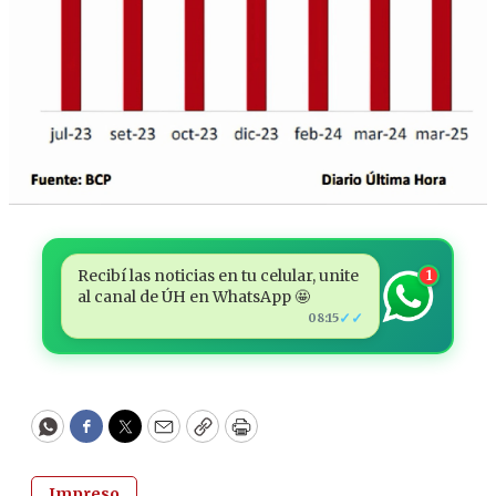
Recibí las noticias en tu celular, unite
1
al canal de ÚH en WhatsApp 🤩
✓✓
08:15
WhatsApp
Facebook
Twitter
Email
Copy
Print
Impreso