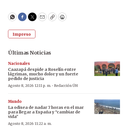
WhatsApp
Facebook
Twitter
Email
Copy
Print
Impreso
Últimas Noticias
Nacionales
Caazapá despide a Roselín entre
lágrimas, mucho dolor y un fuerte
pedido de justicia
·
Agosto 8, 2026 12:11 p. m.
Redacción ÚH
Mundo
La odisea de nadar 7 horas en el mar
para llegar a España y “cambiar de
vida”
Agosto 8, 2026 11:22 a. m.