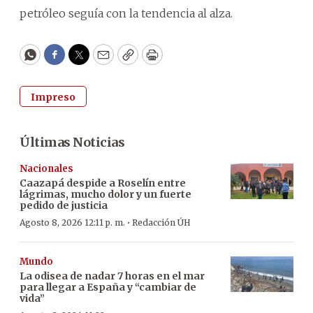
petróleo seguía con la tendencia al alza.
WhatsApp
Facebook
Twitter
Email
Copy
Print
Impreso
Últimas Noticias
Nacionales
Caazapá despide a Roselín entre
lágrimas, mucho dolor y un fuerte
pedido de justicia
·
Agosto 8, 2026 12:11 p. m.
Redacción ÚH
Mundo
La odisea de nadar 7 horas en el mar
para llegar a España y “cambiar de
vida”