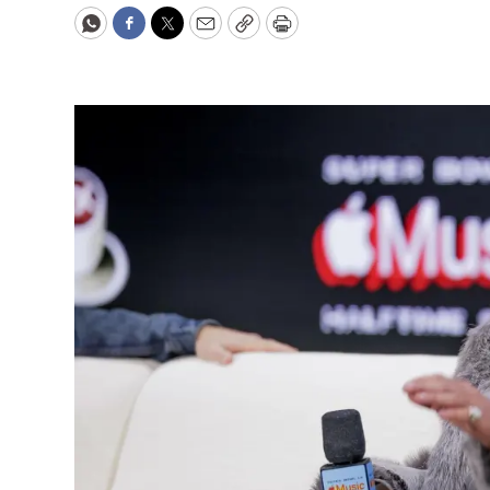
WhatsApp
Facebook
Twitter
Email
Copy
Print