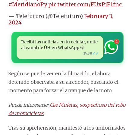
#MeridianoPy
pic.twitter.com/FUxPiF1fnc
— Telefuturo (@Telefuturo)
February 3,
2024
Recibí las noticias en tu celular, unite
1
al canal de ÚH en WhatsApp 🤩
✓✓
14:30
Según se puede ver en la filmación, el ahora
detenido observaba a su alrededor, buscando el
momento para forzar el arranque de la moto.
Puede interesarle:
Cae Muletas, sospechoso del robo
de motocicletas
Tras su aprehensión, manifestó a los uniformados