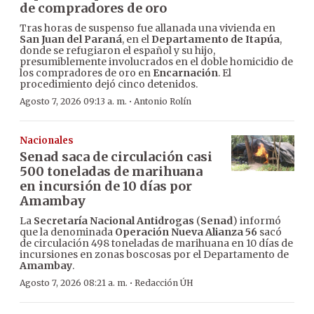
de compradores de oro
Tras horas de suspenso fue allanada una vivienda en
San Juan del Paraná
, en el
Departamento de Itapúa
,
donde se refugiaron el español y su hijo,
presumiblemente involucrados en el doble homicidio de
los compradores de oro en
Encarnación
. El
procedimiento dejó cinco detenidos.
·
Agosto 7, 2026 09:13 a. m.
Antonio Rolín
Nacionales
Senad saca de circulación casi
500 toneladas de marihuana
en incursión de 10 días por
Amambay
La
Secretaría Nacional Antidrogas
(
Senad
) informó
que la denominada
Operación Nueva Alianza 56
sacó
de circulación 498 toneladas de marihuana en 10 días de
incursiones en zonas boscosas por el Departamento de
Amambay
.
·
Agosto 7, 2026 08:21 a. m.
Redacción ÚH