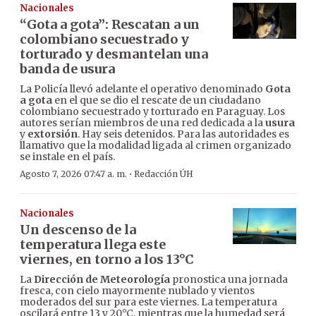
Nacionales
“Gota a gota”: Rescatan a un
colombiano secuestrado y
torturado y desmantelan una
banda de usura
La Policía llevó adelante el operativo denominado
Gota
a gota
en el que se dio el rescate de un ciudadano
colombiano secuestrado y torturado en Paraguay. Los
autores serían miembros de una red dedicada a la
usura
y
extorsión
. Hay seis detenidos. Para las autoridades es
llamativo que la modalidad ligada al crimen organizado
se instale en el país.
·
Agosto 7, 2026 07:47 a. m.
Redacción ÚH
Nacionales
Un descenso de la
temperatura llega este
viernes, en torno a los 13°C
La
Dirección de Meteorología
pronostica una jornada
fresca, con cielo mayormente nublado y vientos
moderados del sur para este viernes. La temperatura
oscilará entre 13 y 20°C, mientras que la humedad será