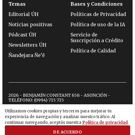
Temas
Bases y Condiciones
Editorial ÚH
Políticas de Privacidad
Noticias positivas
Política de uso de la IA
Pódcast ÚH
Servicio de
Suscripción a Crédito
Newsletters ÚH
Política de Calidad
Ñandejara Ñe’ẽ
2026 - BENJAMÍN CONSTANT 658 - ASUNCIÓN -
TELÉFONO:
(0994) 715 715
Utilizamos cookies propias y terceros para mejorar tu
experiencia de navegación y analizar nuestro tráfico. Al
twitter
instagram
facebook
tiktok
youtube
spotify
continuar navegando, aceptás nuestra
Política de privacidad
.
DE ACUERDO