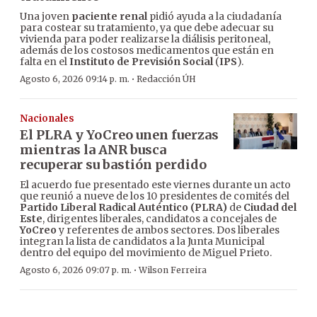
Una joven
paciente renal
pidió ayuda a la ciudadanía
para costear su tratamiento, ya que debe adecuar su
vivienda para poder realizarse la diálisis peritoneal,
además de los costosos medicamentos que están en
falta en el
Instituto de Previsión Social
(
IPS
).
·
Agosto 6, 2026 09:14 p. m.
Redacción ÚH
Nacionales
El PLRA y YoCreo unen fuerzas
mientras la ANR busca
recuperar su bastión perdido
El acuerdo fue presentado este viernes durante un acto
que reunió a nueve de los 10 presidentes de comités del
Partido Liberal Radical Auténtico (PLRA)
de
Ciudad del
Este
, dirigentes liberales, candidatos a concejales de
YoCreo
y referentes de ambos sectores. Dos liberales
integran la lista de candidatos a la Junta Municipal
dentro del equipo del movimiento de Miguel Prieto.
·
Agosto 6, 2026 09:07 p. m.
Wilson Ferreira