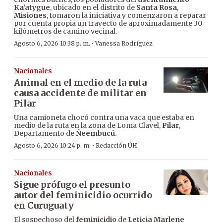
Ka’atygue
, ubicado en el distrito de
Santa Rosa
,
Misiones
, tomaron la iniciativa y comenzaron a reparar
por cuenta propia un trayecto de aproximadamente 30
kilómetros de camino vecinal.
·
Agosto 6, 2026 10:38 p. m.
Vanessa Rodríguez
Nacionales
Animal en el medio de la ruta
causa accidente de militar en
Pilar
Una camioneta chocó contra una vaca que estaba en
medio de la ruta en la zona de Loma Clavel,
Pilar
,
Departamento de
Ñeembucú
.
·
Agosto 6, 2026 10:24 p. m.
Redacción ÚH
Nacionales
Sigue prófugo el presunto
autor del feminicidio ocurrido
en Curuguaty
El sospechoso del
feminicidio
de
Leticia Marlene