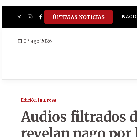
NACI
ÚLTIMAS NOTICIAS
twitter
instagram
facebook
tiktok
youtube
spotify
07 ago 2026
Edición Impresa
Audios filtrados
revelan pago por l