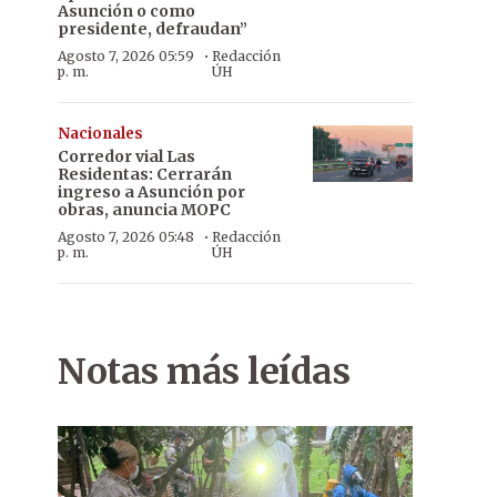
Asunción o como
presidente, defraudan”
·
Agosto 7, 2026 05:59
Redacción
p. m.
ÚH
Nacionales
Corredor vial Las
Residentas: Cerrarán
ingreso a Asunción por
obras, anuncia MOPC
·
Agosto 7, 2026 05:48
Redacción
p. m.
ÚH
Procedimiento. Más de 3.400 kilos de cocaína fueron incautados 
ado. Hay cuatro imputados.
Notas más leídas