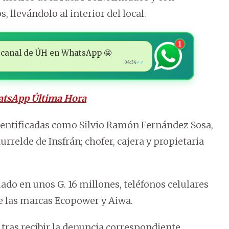
 llevándolo al interior del local.
1
 al canal de ÚH en WhatsApp 🤩
04:34
✓✓
atsApp Última Hora
 identificadas como Silvio Ramón Fernández Sosa,
rrelde de Insfrán; chofer, cajera y propietaria
mado en unos G. 16 millones, teléfonos celulares
e las marcas Ecopower y Aiwa.
 tras recibir la denuncia correspondiente,