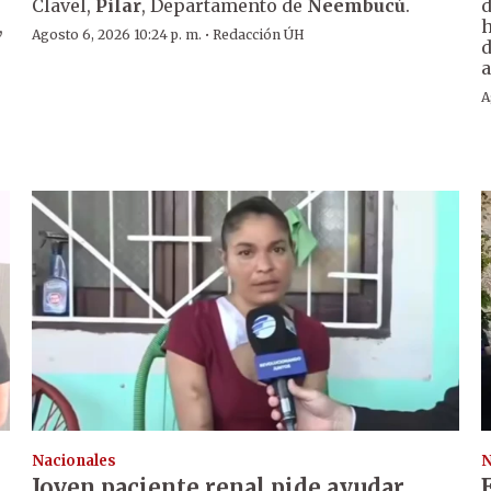
Clavel,
Pilar
, Departamento de
Ñeembucú
.
d
,
h
·
Agosto 6, 2026 10:24 p. m.
Redacción ÚH
d
a
A
Nacionales
N
Joven paciente renal pide ayudar