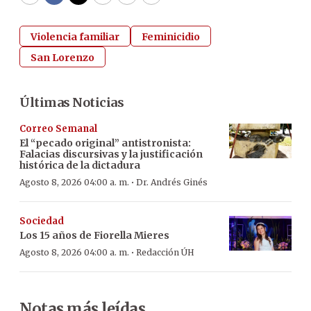
WhatsApp
Facebook
Twitter
Email
Copy
Print
Violencia familiar
Feminicidio
San Lorenzo
Últimas Noticias
Correo Semanal
El “pecado original” antistronista:
Falacias discursivas y la justificación
histórica de la dictadura
·
Agosto 8, 2026 04:00 a. m.
Dr. Andrés Ginés
Sociedad
Los 15 años de Fiorella Mieres
·
Agosto 8, 2026 04:00 a. m.
Redacción ÚH
Notas más leídas