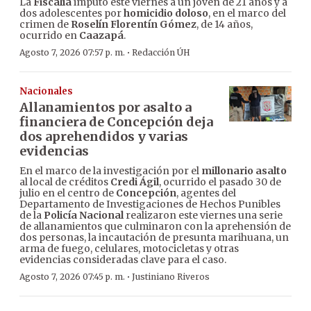
La
Fiscalía
imputó este viernes a un joven de 21 años y a
dos adolescentes por
homicidio doloso
, en el marco del
crimen de
Roselín Florentín Gómez
, de 14 años,
ocurrido en
Caazapá
.
·
Agosto 7, 2026 07:57 p. m.
Redacción ÚH
Nacionales
Allanamientos por asalto a
financiera de Concepción deja
dos aprehendidos y varias
evidencias
En el marco de la investigación por el
millonario asalto
al local de créditos
Credi Ágil
, ocurrido el pasado 30 de
julio en el centro de
Concepción
, agentes del
Departamento de Investigaciones de Hechos Punibles
de la
Policía Nacional
realizaron este viernes una serie
de allanamientos que culminaron con la aprehensión de
dos personas, la incautación de presunta marihuana, un
arma de fuego, celulares, motocicletas y otras
evidencias consideradas clave para el caso.
·
Agosto 7, 2026 07:45 p. m.
Justiniano Riveros