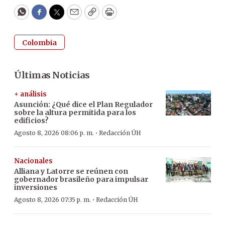
WhatsApp
Facebook
Twitter
Email
Copy
Print
Colombia
Últimas Noticias
+ análisis
Asunción: ¿Qué dice el Plan Regulador
sobre la altura permitida para los
edificios?
·
Agosto 8, 2026 08:06 p. m.
Redacción ÚH
Nacionales
Alliana y Latorre se reúnen con
gobernador brasileño para impulsar
inversiones
·
Agosto 8, 2026 07:35 p. m.
Redacción ÚH