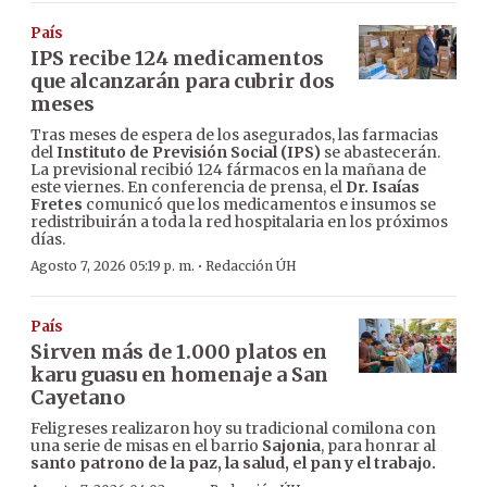
País
IPS recibe 124 medicamentos
que alcanzarán para cubrir dos
meses
Tras meses de espera de los asegurados, las farmacias
del
Instituto de Previsión Social (IPS)
se abastecerán.
La previsional recibió 124 fármacos en la mañana de
este viernes. En conferencia de prensa, el
Dr. Isaías
Fretes
comunicó que los medicamentos e insumos se
redistribuirán a toda la red hospitalaria en los próximos
días.
·
Agosto 7, 2026 05:19 p. m.
Redacción ÚH
País
Sirven más de 1.000 platos en
karu guasu en homenaje a San
Cayetano
Feligreses realizaron hoy su tradicional comilona con
una serie de misas en el barrio
Sajonia
, para honrar al
santo patrono de la paz, la salud, el pan y el trabajo.