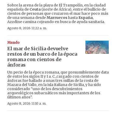
Sobre la arena de la playa de El Trampolín, en la ciudad
española de
Ceuta
(norte de África), entre el bullicio de
cientos de personas que cruzaron el mar hace poco más
de una semana desde
Marruecos
hasta
España
,
Azzdine camina cojeando en busca de ayuda sanitaria.
Agosto 8, 2026 11:22 a. m.
Mundo
El mar de Sicilia devuelve
restos de un barco de la época
romana con cientos de
ánforas
Un pecio de la época romana, que presumiblemente data
de entre los siglos II y I a. C.,cargado con cientos de
ánforas fue hallado a unas tres millas de la costa de
Mazara del Vallo, en la isla italiana de Sicilia, y ha sido
considerado “uno de los descubrimientos
arqueológicos subacuáticos más importantes de los
últimos años”.
Agosto 8, 2026 11:10 a. m.