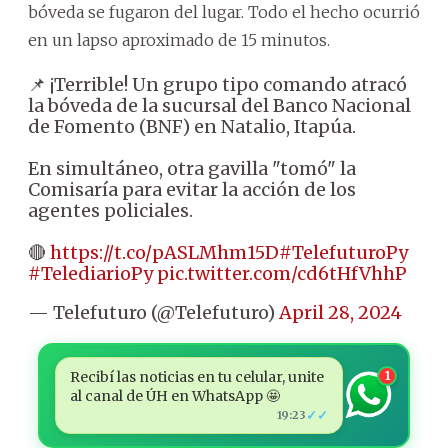
bóveda se fugaron del lugar. Todo el hecho ocurrió
en un lapso aproximado de 15 minutos.
📌 ¡Terrible! Un grupo tipo comando atracó
la bóveda de la sucursal del Banco Nacional
de Fomento (BNF) en Natalio, Itapúa.
En simultáneo, otra gavilla "tomó" la
Comisaría para evitar la acción de los
agentes policiales.
🔴
https://t.co/pASLMhm15D
#TelefuturoPy
#TelediarioPy
pic.twitter.com/cd6tHfVhhP
— Telefuturo (@Telefuturo)
April 28, 2024
Recibí las noticias en tu celular, unite
1
al canal de ÚH en WhatsApp 🤩
✓✓
19:23