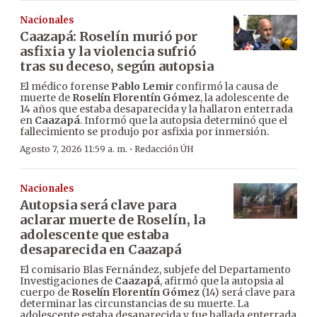
Nacionales
Caazapá: Roselín murió por
asfixia y la violencia sufrió
tras su deceso, según autopsia
El médico forense
Pablo Lemir
confirmó la causa de
muerte de
Roselín Florentín Gómez
, la adolescente de
14 años que estaba desaparecida y la hallaron enterrada
en
Caazapá
. Informó que la autopsia determinó que el
fallecimiento se produjo por asfixia por inmersión.
·
Agosto 7, 2026 11:59 a. m.
Redacción ÚH
Nacionales
Autopsia será clave para
aclarar muerte de Roselín, la
adolescente que estaba
desaparecida en Caazapá
El comisario Blas Fernández, subjefe del Departamento
Investigaciones de
Caazapá
, afirmó que la autopsia al
cuerpo de
Roselín Florentín Gómez
(14) será clave para
determinar las circunstancias de su muerte. La
adolescente estaba desaparecida y fue hallada enterrada