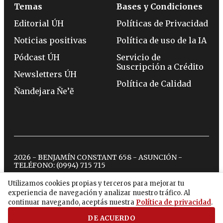
Temas
Bases y Condiciones
Editorial ÚH
Políticas de Privacidad
Noticias positivas
Política de uso de la IA
Pódcast ÚH
Servicio de
Suscripción a Crédito
Newsletters ÚH
Política de Calidad
Ñandejara Ñe’ẽ
2026 - BENJAMÍN CONSTANT 658 - ASUNCIÓN -
TELÉFONO:
(0994) 715 715
Utilizamos cookies propias y terceros para mejorar tu
experiencia de navegación y analizar nuestro tráfico. Al
twitter
instagram
facebook
tiktok
youtube
spotify
continuar navegando, aceptás nuestra
Política de privacidad
.
DE ACUERDO