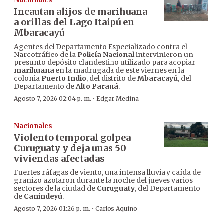
Nacionales
Incautan alijos de marihuana
a orillas del Lago Itaipú en
Mbaracayú
Agentes del Departamento Especializado contra el
Narcotráfico de la
Policía Nacional
intervinieron un
presunto depósito clandestino utilizado para acopiar
marihuana
en la madrugada de este viernes en la
colonia
Puerto Indio
, del distrito de
Mbaracayú
, del
Departamento de
Alto Paraná
.
·
Agosto 7, 2026 02:04 p. m.
Edgar Medina
Nacionales
Violento temporal golpea
Curuguaty y deja unas 50
viviendas afectadas
Fuertes ráfagas de viento, una intensa lluvia y caída de
granizo azotaron durante la noche del jueves varios
sectores de la ciudad de
Curuguaty
, del Departamento
de
Canindeyú
.
·
Agosto 7, 2026 01:26 p. m.
Carlos Aquino