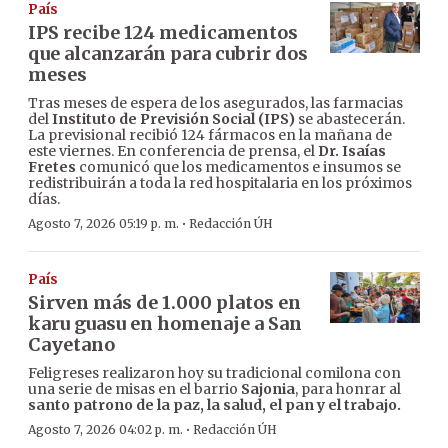
País
IPS recibe 124 medicamentos
que alcanzarán para cubrir dos
meses
Tras meses de espera de los asegurados, las farmacias
del
Instituto de Previsión Social (IPS)
se abastecerán.
La previsional recibió 124 fármacos en la mañana de
este viernes. En conferencia de prensa, el
Dr. Isaías
Fretes
comunicó que los medicamentos e insumos se
redistribuirán a toda la red hospitalaria en los próximos
días.
·
Agosto 7, 2026 05:19 p. m.
Redacción ÚH
País
Sirven más de 1.000 platos en
karu guasu en homenaje a San
Cayetano
Feligreses realizaron hoy su tradicional comilona con
una serie de misas en el barrio
Sajonia
, para honrar al
santo patrono de la paz, la salud, el pan y el trabajo.
·
Agosto 7, 2026 04:02 p. m.
Redacción ÚH