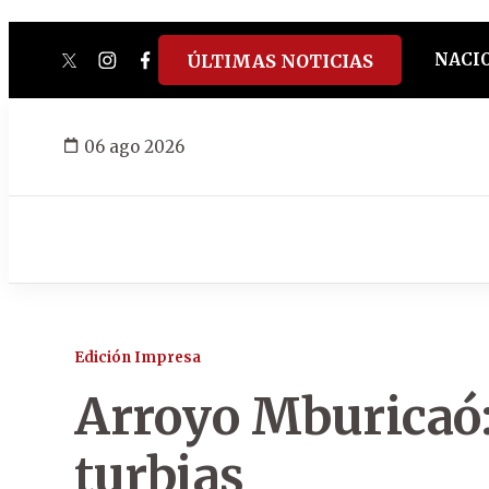
NACI
ÚLTIMAS NOTICIAS
twitter
instagram
facebook
tiktok
youtube
spotify
06 ago 2026
Edición Impresa
Arroyo Mburicaó:
turbias