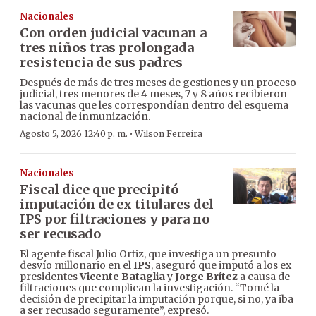
Nacionales
Con orden judicial vacunan a
tres niños tras prolongada
resistencia de sus padres
Después de más de tres meses de gestiones y un proceso
judicial, tres menores de 4 meses, 7 y 8 años recibieron
las vacunas que les correspondían dentro del esquema
nacional de inmunización.
·
Agosto 5, 2026 12:40 p. m.
Wilson Ferreira
Nacionales
Fiscal dice que precipitó
imputación de ex titulares del
IPS por filtraciones y para no
ser recusado
El agente fiscal Julio Ortiz, que investiga un presunto
desvío millonario en el
IPS
, aseguró que imputó a los ex
presidentes
Vicente Bataglia
y
Jorge Brítez
a causa de
filtraciones que complican la investigación. “Tomé la
decisión de precipitar la imputación porque, si no, ya iba
a ser recusado seguramente”, expresó.