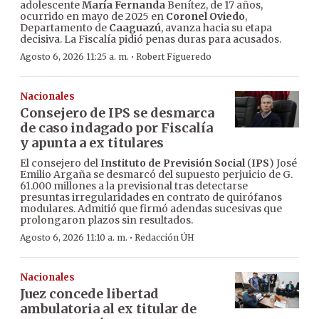
adolescente
María Fernanda
Benítez, de 17 años,
ocurrido en mayo de 2025 en
Coronel Oviedo
,
Departamento de
Caaguazú
, avanza hacia su etapa
decisiva. La Fiscalía pidió penas duras para acusados.
·
Agosto 6, 2026 11:25 a. m.
Robert Figueredo
Nacionales
Consejero de IPS se desmarca
de caso indagado por Fiscalía
y apunta a ex titulares
El consejero del
Instituto de Previsión Social
(
IPS
) José
Emilio Argaña se desmarcó del supuesto perjuicio de G.
61.000 millones a la previsional tras detectarse
presuntas irregularidades en contrato de quirófanos
modulares. Admitió que firmó adendas sucesivas que
prolongaron plazos sin resultados.
·
Agosto 6, 2026 11:10 a. m.
Redacción ÚH
Nacionales
Juez concede libertad
ambulatoria al ex titular de