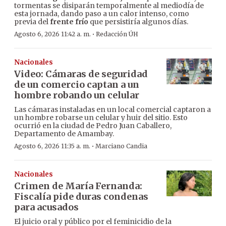
tormentas se disiparán temporalmente al mediodía de
esta jornada, dando paso a un calor intenso, como
previa del
frente frío
que persistiría algunos días.
·
Agosto 6, 2026 11:42 a. m.
Redacción ÚH
Nacionales
Video: Cámaras de seguridad
de un comercio captan a un
hombre robando un celular
Las cámaras instaladas en un local comercial captaron a
un hombre robarse un celular y huir del sitio. Esto
ocurrió en la ciudad de Pedro Juan Caballero,
Departamento de Amambay.
·
Agosto 6, 2026 11:35 a. m.
Marciano Candia
Nacionales
Crimen de María Fernanda:
Fiscalía pide duras condenas
para acusados
El juicio oral y público por el feminicidio de la