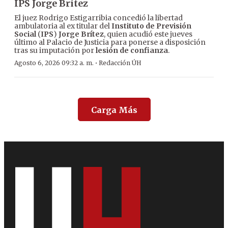
IPS Jorge Brítez
El juez Rodrigo Estigarribia concedió la libertad
ambulatoria al ex titular del
Instituto de Previsión
Social
(
IPS
)
Jorge Brítez
, quien acudió este jueves
último al Palacio de Justicia para ponerse a disposición
tras su imputación por
lesión de confianza
.
·
Agosto 6, 2026 09:32 a. m.
Redacción ÚH
Carga Más