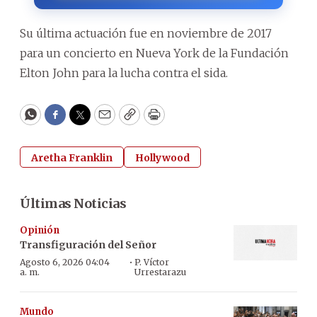
Su última actuación fue en noviembre de 2017
para un concierto en Nueva York de la Fundación
Elton John para la lucha contra el sida.
WhatsApp
Facebook
Twitter
Email
Copy
Print
Aretha Franklin
Hollywood
Últimas Noticias
Opinión
Transfiguración del Señor
·
Agosto 6, 2026 04:04
P. Víctor
a. m.
Urrestarazu
Mundo