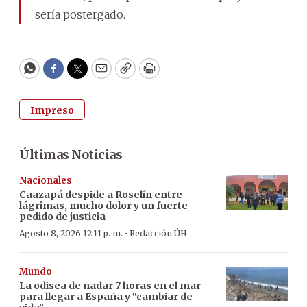
sería postergado.
WhatsApp
Facebook
Twitter
Email
Copy
Print
Impreso
Últimas Noticias
Nacionales
Caazapá despide a Roselín entre
lágrimas, mucho dolor y un fuerte
pedido de justicia
·
Agosto 8, 2026 12:11 p. m.
Redacción ÚH
Mundo
La odisea de nadar 7 horas en el mar
para llegar a España y “cambiar de