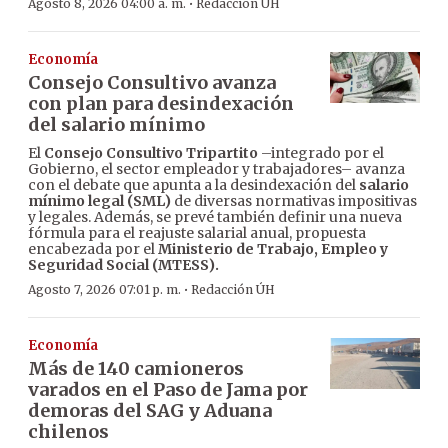
·
Agosto 8, 2026 04:00 a. m.
Redacción ÚH
Economía
Consejo Consultivo avanza
con plan para desindexación
del salario mínimo
El
Consejo Consultivo Tripartito
–integrado por el
Gobierno, el sector empleador y trabajadores– avanza
con el debate que apunta a la desindexación del
salario
mínimo legal (SML)
de diversas normativas impositivas
y legales. Además, se prevé también definir una nueva
fórmula para el reajuste salarial anual, propuesta
encabezada por el
Ministerio de Trabajo, Empleo y
Seguridad Social (MTESS).
·
Agosto 7, 2026 07:01 p. m.
Redacción ÚH
Economía
Más de 140 camioneros
varados en el Paso de Jama por
demoras del SAG y Aduana
chilenos