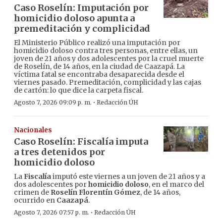
Caso Roselín: Imputación por
homicidio doloso apunta a
premeditación y complicidad
El Ministerio Público realizó una imputación por
homicidio doloso contra tres personas, entre ellas, un
joven de 21 años y dos adolescentes por la cruel muerte
de Roselín, de 14 años, en la ciudad de Caazapá. La
víctima fatal se encontraba desaparecida desde el
viernes pasado. Premeditación, complicidad y las cajas
de cartón: lo que dice la carpeta fiscal.
·
Agosto 7, 2026 09:09 p. m.
Redacción ÚH
Nacionales
Caso Roselín: Fiscalía imputa
a tres detenidos por
homicidio doloso
La
Fiscalía
imputó este viernes a un joven de 21 años y a
dos adolescentes por
homicidio doloso
, en el marco del
crimen de
Roselín Florentín Gómez
, de 14 años,
ocurrido en
Caazapá
.
·
Agosto 7, 2026 07:57 p. m.
Redacción ÚH