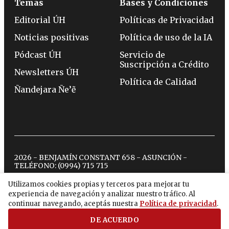
Temas
Bases y Condiciones
Editorial ÚH
Políticas de Privacidad
Noticias positivas
Política de uso de la IA
Pódcast ÚH
Servicio de
Suscripción a Crédito
Newsletters ÚH
Política de Calidad
Ñandejara Ñe’ẽ
2026 - BENJAMÍN CONSTANT 658 - ASUNCIÓN -
TELÉFONO:
(0994) 715 715
Utilizamos cookies propias y terceros para mejorar tu
experiencia de navegación y analizar nuestro tráfico. Al
twitter
instagram
facebook
tiktok
youtube
spotify
continuar navegando, aceptás nuestra
Política de privacidad
.
DE ACUERDO