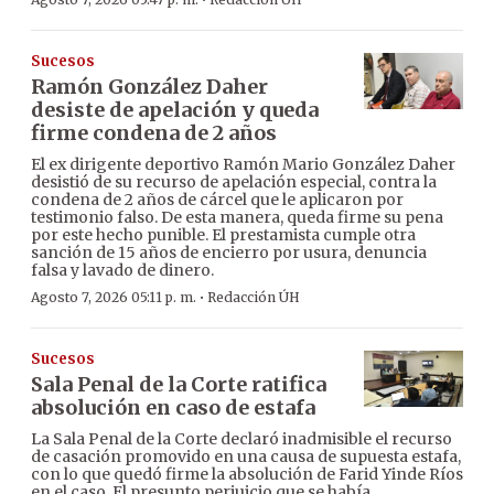
·
Sucesos
Ramón González Daher
desiste de apelación y queda
firme condena de 2 años
El ex dirigente deportivo Ramón Mario González Daher
desistió de su recurso de apelación especial, contra la
condena de 2 años de cárcel que le aplicaron por
testimonio falso. De esta manera, queda firme su pena
por este hecho punible. El prestamista cumple otra
sanción de 15 años de encierro por usura, denuncia
falsa y lavado de dinero.
·
Agosto 7, 2026 05:11 p. m.
Redacción ÚH
Sucesos
Sala Penal de la Corte ratifica
absolución en caso de estafa
La Sala Penal de la Corte declaró inadmisible el recurso
de casación promovido en una causa de supuesta estafa,
con lo que quedó firme la absolución de Farid Yinde Ríos
en el caso. El presunto perjuicio que se había