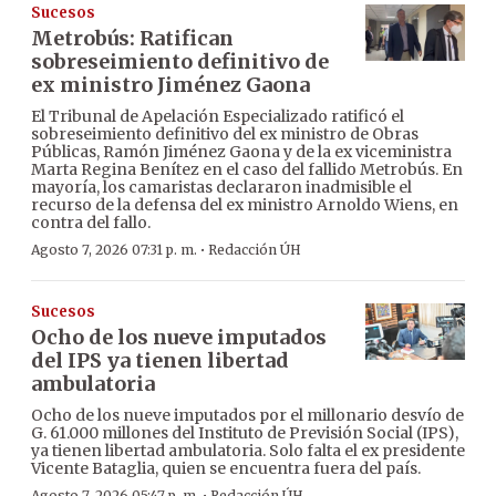
Sucesos
Metrobús: Ratifican
sobreseimiento definitivo de
ex ministro Jiménez Gaona
El Tribunal de Apelación Especializado ratificó el
sobreseimiento definitivo del ex ministro de Obras
Públicas, Ramón Jiménez Gaona y de la ex viceministra
Marta Regina Benítez en el caso del fallido Metrobús. En
mayoría, los camaristas declararon inadmisible el
recurso de la defensa del ex ministro Arnoldo Wiens, en
contra del fallo.
·
Agosto 7, 2026 07:31 p. m.
Redacción ÚH
Sucesos
Ocho de los nueve imputados
del IPS ya tienen libertad
ambulatoria
Ocho de los nueve imputados por el millonario desvío de
G. 61.000 millones del Instituto de Previsión Social (IPS),
ya tienen libertad ambulatoria. Solo falta el ex presidente
Vicente Bataglia, quien se encuentra fuera del país.
Agosto 7, 2026 05:47 p. m.
Redacción ÚH