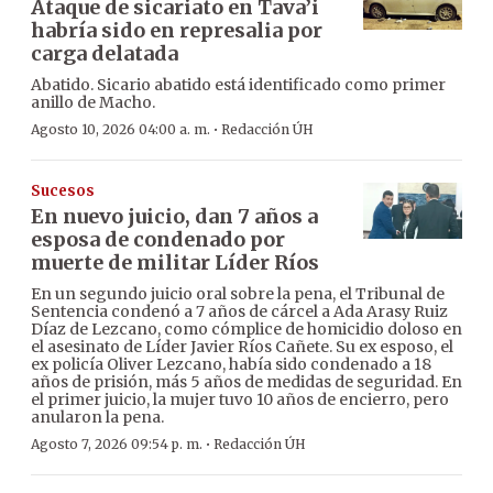
Ataque de sicariato en Tava’i
habría sido en represalia por
carga delatada
Abatido. Sicario abatido está identificado como primer
anillo de Macho.
·
Agosto 10, 2026 04:00 a. m.
Redacción ÚH
Sucesos
En nuevo juicio, dan 7 años a
esposa de condenado por
muerte de militar Líder Ríos
En un segundo juicio oral sobre la pena, el Tribunal de
Sentencia condenó a 7 años de cárcel a Ada Arasy Ruiz
Díaz de Lezcano, como cómplice de homicidio doloso en
el asesinato de Líder Javier Ríos Cañete. Su ex esposo, el
ex policía Oliver Lezcano, había sido condenado a 18
años de prisión, más 5 años de medidas de seguridad. En
el primer juicio, la mujer tuvo 10 años de encierro, pero
anularon la pena.
·
Agosto 7, 2026 09:54 p. m.
Redacción ÚH