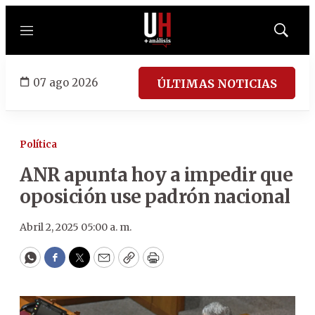
Menú
Mostrar
búsqued
07 ago 2026
ÚLTIMAS NOTICIAS
Política
ANR apunta hoy a impedir que
oposición use padrón nacional
Abril 2, 2025 05:00 a. m.
WhatsApp
Facebook
Twitter
Email
Copy
Print