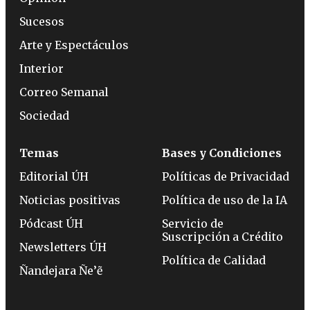
Sucesos
Arte y Espectáculos
Interior
Correo Semanal
Sociedad
Temas
Bases y Condiciones
Editorial ÚH
Políticas de Privacidad
Noticias positivas
Política de uso de la IA
Pódcast ÚH
Servicio de
Suscripción a Crédito
Newsletters ÚH
Política de Calidad
Ñandejara Ñe’ẽ