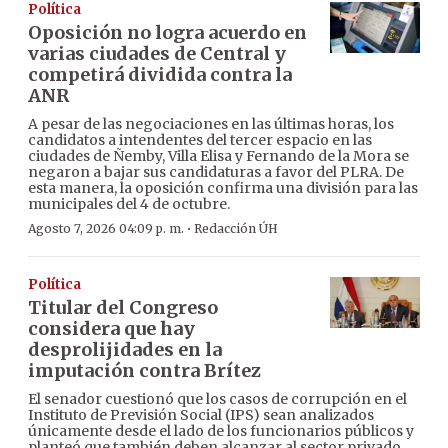
Política
Oposición no logra acuerdo en
varias ciudades de Central y
competirá dividida contra la
ANR
A pesar de las negociaciones en las últimas horas, los
candidatos a intendentes del tercer espacio en las
ciudades de Ñemby, Villa Elisa y Fernando de la Mora se
negaron a bajar sus candidaturas a favor del PLRA. De
esta manera, la oposición confirma una división para las
municipales del 4 de octubre.
·
Agosto 7, 2026 04:09 p. m.
Redacción ÚH
Política
Titular del Congreso
considera que hay
desprolijidades en la
imputación contra Brítez
El senador cuestionó que los casos de corrupción en el
Instituto de Previsión Social (IPS) sean analizados
únicamente desde el lado de los funcionarios públicos y
planteó que también deben alcanzar al sector privado