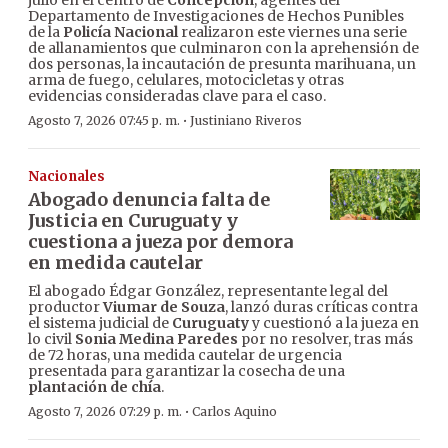
julio en el centro de
Concepción
, agentes del
Departamento de Investigaciones de Hechos Punibles
de la
Policía Nacional
realizaron este viernes una serie
de allanamientos que culminaron con la aprehensión de
dos personas, la incautación de presunta marihuana, un
arma de fuego, celulares, motocicletas y otras
evidencias consideradas clave para el caso.
·
Agosto 7, 2026 07:45 p. m.
Justiniano Riveros
Nacionales
Abogado denuncia falta de
Justicia en Curuguaty y
cuestiona a jueza por demora
en medida cautelar
El abogado Édgar González, representante legal del
productor
Viumar de Souza
, lanzó duras críticas contra
el sistema judicial de
Curuguaty
y cuestionó a la jueza en
lo civil
Sonia Medina Paredes
por no resolver, tras más
de 72 horas, una medida cautelar de urgencia
presentada para garantizar la cosecha de una
plantación de chía
.
·
Agosto 7, 2026 07:29 p. m.
Carlos Aquino