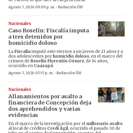
·
Agosto 7, 2026 09:09 p. m.
Redacción ÚH
Nacionales
Caso Roselín: Fiscalía imputa
a tres detenidos por
homicidio doloso
La
Fiscalía
imputó este viernes a un joven de 21 años y a
dos adolescentes por
homicidio doloso
, en el marco del
crimen de
Roselín Florentín Gómez
, de 14 años,
ocurrido en
Caazapá
.
·
Agosto 7, 2026 07:57 p. m.
Redacción ÚH
Nacionales
Allanamientos por asalto a
financiera de Concepción deja
dos aprehendidos y varias
evidencias
En el marco de la investigación por el
millonario asalto
al local de créditos
Credi Ágil
, ocurrido el pasado 30 de