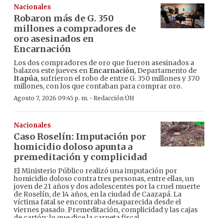
Nacionales
Robaron más de G. 350
millones a compradores de
oro asesinados en
Encarnación
Los dos compradores de oro que fueron asesinados a
balazos este jueves en
Encarnación
, Departamento de
Itapúa
, sufrieron el robo de entre G. 350 millones y 370
millones, con los que contaban para comprar oro.
·
Agosto 7, 2026 09:45 p. m.
Redacción ÚH
Nacionales
Caso Roselín: Imputación por
homicidio doloso apunta a
premeditación y complicidad
El Ministerio Público realizó una imputación por
homicidio doloso contra tres personas, entre ellas, un
joven de 21 años y dos adolescentes por la cruel muerte
de Roselín, de 14 años, en la ciudad de Caazapá. La
víctima fatal se encontraba desaparecida desde el
viernes pasado. Premeditación, complicidad y las cajas
de cartón: lo que dice la carpeta fiscal.