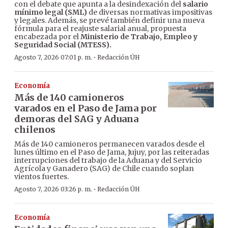
con el debate que apunta a la desindexación del
salario
mínimo legal (SML)
de diversas normativas impositivas
y legales. Además, se prevé también definir una nueva
fórmula para el reajuste salarial anual, propuesta
encabezada por el
Ministerio de Trabajo, Empleo y
Seguridad Social (MTESS).
·
Agosto 7, 2026 07:01 p. m.
Redacción ÚH
Economía
Más de 140 camioneros
varados en el Paso de Jama por
demoras del SAG y Aduana
chilenos
Más de 140 camioneros permanecen varados desde el
lunes último en el Paso de Jama, Jujuy, por las reiteradas
interrupciones del trabajo de la Aduana y del Servicio
Agrícola y Ganadero (SAG) de Chile cuando soplan
vientos fuertes.
·
Agosto 7, 2026 03:26 p. m.
Redacción ÚH
Economía