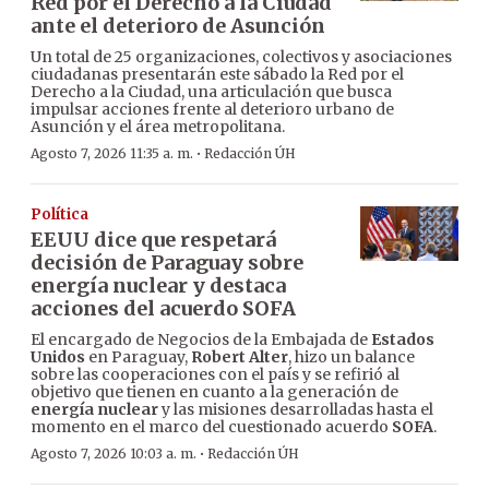
Red por el Derecho a la Ciudad
ante el deterioro de Asunción
Un total de 25 organizaciones, colectivos y asociaciones
ciudadanas presentarán este sábado la Red por el
Derecho a la Ciudad, una articulación que busca
impulsar acciones frente al deterioro urbano de
Asunción y el área metropolitana.
·
Agosto 7, 2026 11:35 a. m.
Redacción ÚH
Política
EEUU dice que respetará
decisión de Paraguay sobre
energía nuclear y destaca
acciones del acuerdo SOFA
El encargado de Negocios de la Embajada de
Estados
Unidos
en Paraguay,
Robert Alter
, hizo un balance
sobre las cooperaciones con el país y se refirió al
objetivo que tienen en cuanto a la generación de
energía nuclear
y las misiones desarrolladas hasta el
momento en el marco del cuestionado acuerdo
SOFA
.
·
Agosto 7, 2026 10:03 a. m.
Redacción ÚH