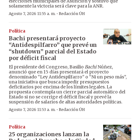
elecciones municipales de Asunción y sostuvo que
solamente la victoria será clave para la ANR.
·
Agosto 7, 2026 11:55 a. m.
Redacción ÚH
Política
Bachi presentará proyecto
“Antidespilfarro” que prevé un
“shutdown” parcial del Estado
por déficit fiscal
El presidente del Congreso, Basilio
Bachi
Núñez,
anunció que en 15 días presentará el proyecto
denominado “Ley Antidespilfarro” o “Ni un peso más”,
una iniciativa que busca impedir presupuestos
deficitarios por encima de los límites legales. La
propuesta contempla un cierre parcial automático del
Estado si no se corrige el déficit fiscal y prevé la
suspensión de salarios de altas autoridades políticas.
·
Agosto 7, 2026 11:53 a. m.
Redacción ÚH
Política
25 organizaciones lanzan la