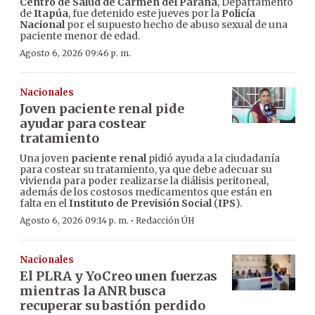
Centro de Salud de Carmen del Paraná
, Departamento
de
Itapúa
, fue detenido este jueves por la
Policía
Nacional
por el supuesto hecho de abuso sexual de una
paciente menor de edad.
Agosto 6, 2026 09:46 p. m.
Nacionales
Joven paciente renal pide
ayudar para costear
tratamiento
Una joven
paciente renal
pidió ayuda a la ciudadanía
para costear su tratamiento, ya que debe adecuar su
vivienda para poder realizarse la diálisis peritoneal,
además de los costosos medicamentos que están en
falta en el
Instituto de Previsión Social
(
IPS
).
·
Agosto 6, 2026 09:14 p. m.
Redacción ÚH
Nacionales
El PLRA y YoCreo unen fuerzas
mientras la ANR busca
recuperar su bastión perdido