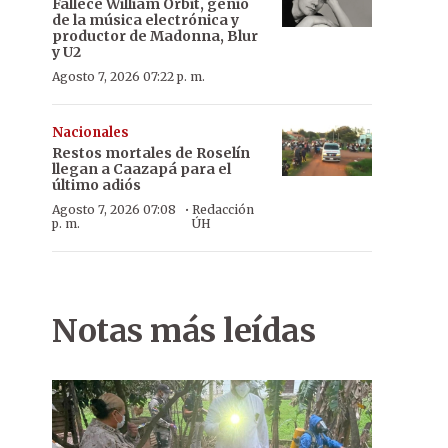
Fallece William Orbit, genio
de la música electrónica y
productor de Madonna, Blur
y U2
Agosto 7, 2026 07:22 p. m.
Nacionales
Restos mortales de Roselín
llegan a Caazapá para el
último adiós
·
Agosto 7, 2026 07:08
Redacción
p. m.
ÚH
Notas más leídas