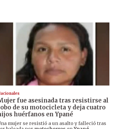
acionales
Mujer fue asesinada tras resistirse al
robo de su motocicleta y deja cuatro
hijos huérfanos en Ypané
na mujer se resistió a un asalto y falleció tras
er baleada por
motochorros
en
Ypané
,