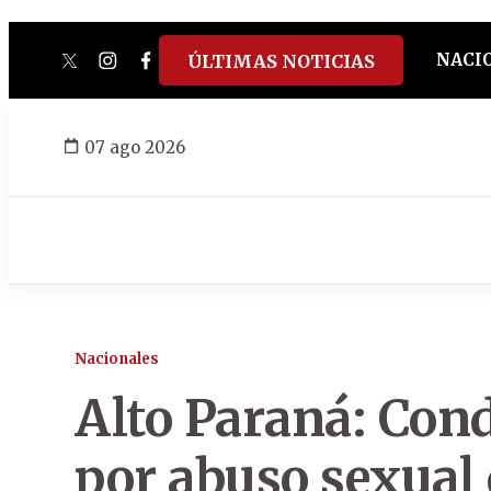
NACI
ÚLTIMAS NOTICIAS
twitter
instagram
facebook
tiktok
youtube
spotify
07 ago 2026
Nacionales
Alto Paraná: Con
por abuso sexual 