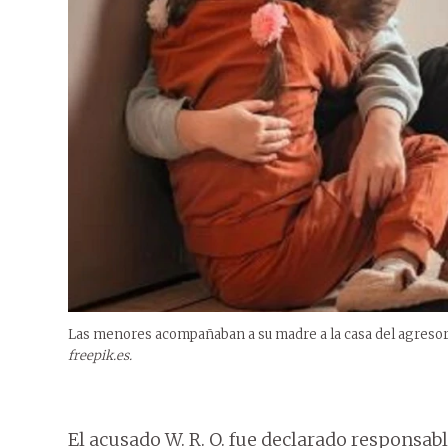
Las menores acompañaban a su madre a la casa del agresor, 
freepik.es.
El acusado W. R. O. fue declarado responsab