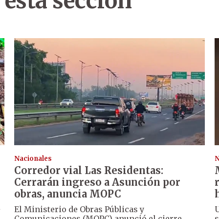
 esta sección
Nacionales
N
Corredor vial Las Residentas:
Cerrarán ingreso a Asunción por
obras, anuncia MOPC
á
El Ministerio de Obras Públicas y
U
Comunicaciones (MOPC) anunció el cierre
s