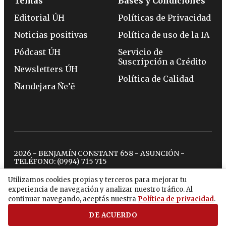
Temas
Bases y Condiciones
Editorial ÚH
Políticas de Privacidad
Noticias positivas
Política de uso de la IA
Pódcast ÚH
Servicio de
Suscripción a Crédito
Newsletters ÚH
Política de Calidad
Ñandejara Ñe’ẽ
2026 - BENJAMÍN CONSTANT 658 - ASUNCIÓN -
TELÉFONO:
(0994) 715 715
Utilizamos cookies propias y terceros para mejorar tu
experiencia de navegación y analizar nuestro tráfico. Al
twitter
instagram
facebook
tiktok
youtube
spotify
continuar navegando, aceptás nuestra
Política de privacidad
.
DE ACUERDO