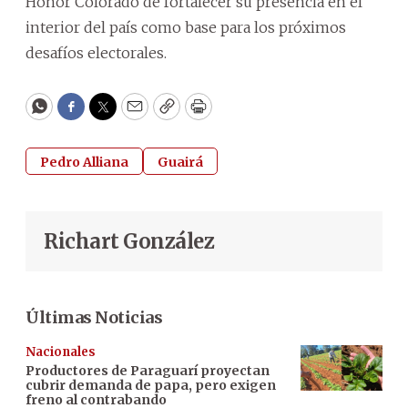
Honor Colorado de fortalecer su presencia en el
interior del país como base para los próximos
desafíos electorales.
WhatsApp
Facebook
Twitter
Email
Copy
Print
Pedro Alliana
Guairá
Richart González
Últimas Noticias
Nacionales
Productores de Paraguarí proyectan
cubrir demanda de papa, pero exigen
freno al contrabando