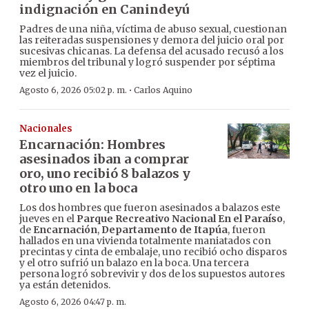
indignación en Canindeyú
Padres de una niña, víctima de abuso sexual, cuestionan
las reiteradas suspensiones y demora del juicio oral por
sucesivas chicanas. La defensa del acusado recusó a los
miembros del tribunal y logró suspender por séptima
vez el juicio.
·
Agosto 6, 2026 05:02 p. m.
Carlos Aquino
Nacionales
Encarnación: Hombres
asesinados iban a comprar
oro, uno recibió 8 balazos y
otro uno en la boca
Los dos hombres que fueron asesinados a balazos este
jueves en el
Parque Recreativo Nacional En el Paraíso
,
de
Encarnación
,
Departamento de Itapúa
, fueron
hallados en una vivienda totalmente maniatados con
precintas y cinta de embalaje, uno recibió ocho disparos
y el otro sufrió un balazo en la boca. Una tercera
persona logró sobrevivir y dos de los supuestos autores
ya están detenidos.
Agosto 6, 2026 04:47 p. m.