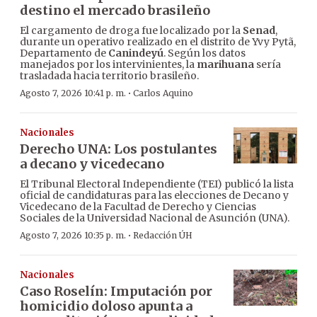
destino el mercado brasileño
El cargamento de droga fue localizado por la
Senad
,
durante un operativo realizado en el distrito de Yvy Pytã,
Departamento de
Canindeyú
. Según los datos
manejados por los intervinientes, la
marihuana
sería
trasladada hacia territorio brasileño.
·
Agosto 7, 2026 10:41 p. m.
Carlos Aquino
Nacionales
Derecho UNA: Los postulantes
a decano y vicedecano
El Tribunal Electoral Independiente (TEI) publicó la lista
oficial de candidaturas para las elecciones de Decano y
Vicedecano de la Facultad de Derecho y Ciencias
Sociales de la Universidad Nacional de Asunción (UNA).
·
Agosto 7, 2026 10:35 p. m.
Redacción ÚH
Nacionales
Caso Roselín: Imputación por
homicidio doloso apunta a