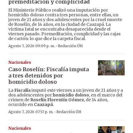
premeditación y complicidad
El Ministerio Público realizó una imputación por
homicidio doloso contra tres personas, entre ellas, un
joven de 21 años y dos adolescentes por la cruel muerte
de Roselín, de 14 años, en la ciudad de Caazapá. La
víctima fatal se encontraba desaparecida desde el
viernes pasado. Premeditación, complicidad y las cajas
de cartón: lo que dice la carpeta fiscal.
·
Agosto 7, 2026 09:09 p. m.
Redacción ÚH
Nacionales
Caso Roselín: Fiscalía imputa
a tres detenidos por
homicidio doloso
La
Fiscalía
imputó este viernes a un joven de 21 años y a
dos adolescentes por
homicidio doloso
, en el marco del
crimen de
Roselín Florentín Gómez
, de 14 años,
ocurrido en
Caazapá
.
·
Agosto 7, 2026 07:57 p. m.
Redacción ÚH
Nacionales