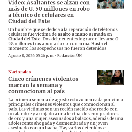
Video: Asaltantes se alzan con
más de G. 50 millones en robo
a técnico de celulares en
Ciudad del Este
Un hombre que se dedica a la reparación de teléfonos
celulares fue víctima de
asalto a mano armada
en
Ciudad del Este
. Dos delincuentes lograron llevarse G.
58 millones tras apuntarlo con un arma. Hasta el
momento, los sospechosos no fueron detenidos.
·
Agosto 8, 2026 05:26 p. m.
Redacción ÚH
Nacionales
Cinco crímenes violentos
marcan la semana y
conmocionan al país
La primera semana de agosto estuvo marcada por cinco
principales crímenes violentos que conmocionan al
país. Las víctimas son un recién nacido ahorcado con
un alambre y arrojado a una letrina, dos compradores
de oro y una mujer, asesinados a balazos, además de una
adolescente ahogada y desmembrada y un joven
asesinado con un hacha. Hay varios detenidos e