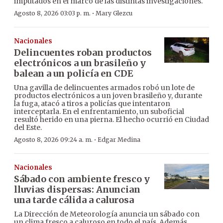
imputados en el marco de las distintas investigaciones.
·
Agosto 8, 2026 03:03 p. m.
Mary Glezcu
Nacionales
Delincuentes roban productos
electrónicos a un brasileño y
balean a un policía en CDE
Una gavilla de delincuentes armados robó un lote de
productos electrónicos a un joven brasileño y, durante
la fuga, atacó a tiros a policías que intentaron
interceptarla. En el enfrentamiento, un suboficial
resultó herido en una pierna. El hecho ocurrió en Ciudad
del Este.
·
Agosto 8, 2026 09:24 a. m.
Edgar Medina
Nacionales
Sábado con ambiente fresco y
lluvias dispersas: Anuncian
una tarde cálida a calurosa
La Dirección de Meteorología anuncia un sábado con
un clima fresco a caluroso en todo el país. Además,