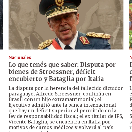
Nacionales
N
Lo que tenés que saber: Disputa por
s
bienes de Stroessner, déficit
encubierto y Bataglia por Italia
La disputa por la herencia del fallecido dictador
U
paraguayo, Alfredo Stroessner, continúa en
c
Brasil con un hijo extramatrimonial; el
P
Ejecutivo admitió ante la banca internacional
d
que hay un déficit superior al permitido en la
e
ley de responsabilidad fiscal; el ex titular de IPS,
S
Vicente Bataglia, se encuentra en Italia por
s
motivos de cursos médicos y volverá al país
r