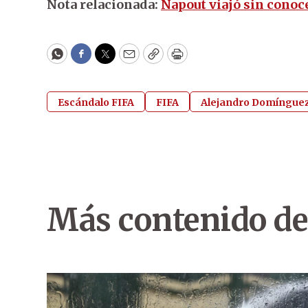
Nota relacionada:
Napout viajó sin conoc
WhatsApp
Facebook
Twitter
Email
Copy
Print
Escándalo FIFA
FIFA
Alejandro Domíngue
Más contenido de