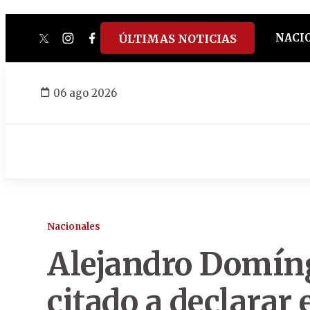
NACI
ÚLTIMAS NOTICIAS
twitter
instagram
facebook
tiktok
youtube
spotify
06 ago 2026
Nacionales
Alejandro Domíng
citado a declarar