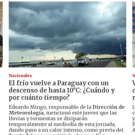
Nacionales
N
El frío vuelve a Paraguay con un
descenso de hasta 10°C: ¿Cuándo y
por cuánto tiempo?
Eduardo Mingo, responsable de la
Dirección de
L
Meteorología
, mencionó este jueves que las
c
lluvias y tormentas se disiparán
y
temporalmente al mediodía de esta jornada,
P
dando paso a un calor intenso, como previa del