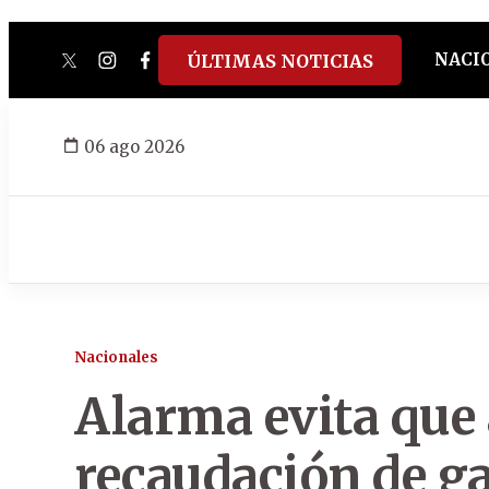
NACI
ÚLTIMAS NOTICIAS
twitter
instagram
facebook
tiktok
youtube
spotify
06 ago 2026
Nacionales
Alarma evita que 
recaudación de ga