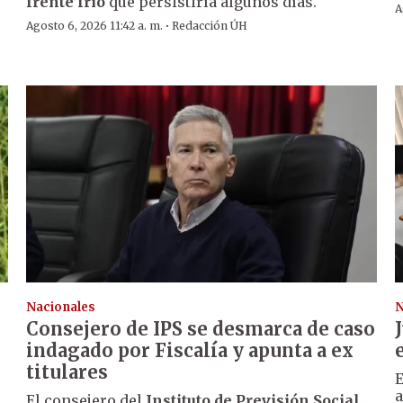
frente frío
que persistiría algunos días.
A
·
Agosto 6, 2026 11:42 a. m.
Redacción ÚH
Nacionales
N
Consejero de IPS se desmarca de caso
indagado por Fiscalía y apunta a ex
titulares
E
a
El consejero del
Instituto de Previsión Social