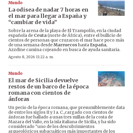
Mundo
La odisea de nadar 7 horas en
el mar para llegar a España y
“cambiar de vida”
Sobre la arena de la playa de El Trampolín, en la ciudad
española de
Ceuta
(norte de África), entre el bullicio de
cientos de personas que cruzaron el mar hace poco más
de una semana desde
Marruecos
hasta
España
,
Azzdine camina cojeando en busca de ayuda sanitaria.
Agosto 8, 2026 11:22 a. m.
Mundo
El mar de Sicilia devuelve
restos de un barco de la época
romana con cientos de
ánforas
Un pecio de la época romana, que presumiblemente data
de entre los siglos II y I a. C.,cargado con cientos de
ánforas fue hallado a unas tres millas de la costa de
Mazara del Vallo, en la isla italiana de Sicilia, y ha sido
considerado “uno de los descubrimientos
arqueológicos subacuáticos más importantes de los