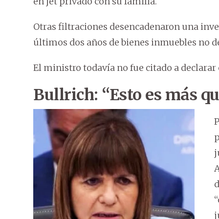
en jet privado con su familia.
Otras filtraciones desencadenaron una inves
últimos dos años de bienes inmuebles no d
El ministro todavía no fue citado a declarar
Bullrich: “Esto es más q
P
p
j
A
d
“
j