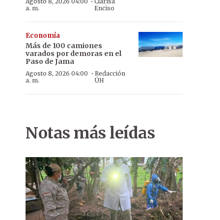
·
Agosto 8, 2026 04:00
Clarisa
a. m.
Enciso
Economía
Más de 100 camiones
varados por demoras en el
Paso de Jama
·
Agosto 8, 2026 04:00
Redacción
a. m.
ÚH
Notas más leídas