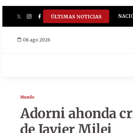
NACI
ÚLTIMAS NOTICIAS
twitter
instagram
facebook
tiktok
youtube
spotify
08 ago 2026
Mundo
Adorni ahonda cri
de Javier Milei