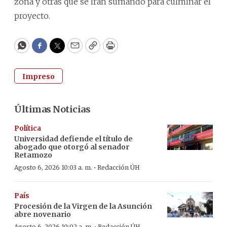
zona y otras que se irán sumando para culminar el
proyecto.
WhatsApp
Facebook
Twitter
Email
Copy
Print
Impreso
Últimas Noticias
Política
Universidad defiende el título de
abogado que otorgó al senador
Retamozo
·
Agosto 6, 2026 10:03 a. m.
Redacción ÚH
País
Procesión de la Virgen de la Asunción
abre novenario
Agosto 6, 2026 10:02 a. m.
Redacción ÚH