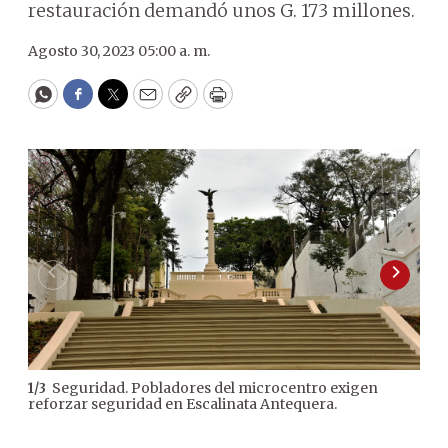
restauración demandó unos G. 173 millones.
Agosto 30, 2023 05:00 a. m.
WhatsApp
Facebook
Twitter
Email
Copy
Print
Seguridad. Pobladores del microcentro exigen
1
/
3
2
/
3
reforzar seguridad en Escalinata Antequera.
Dom
infr