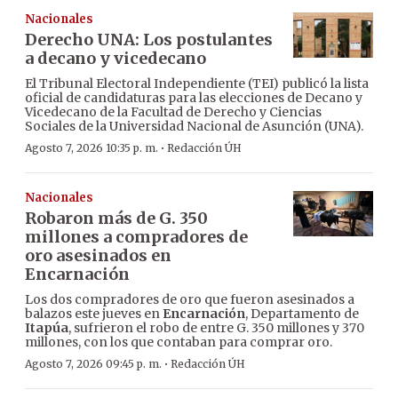
Nacionales
Derecho UNA: Los postulantes
a decano y vicedecano
El Tribunal Electoral Independiente (TEI) publicó la lista
oficial de candidaturas para las elecciones de Decano y
Vicedecano de la Facultad de Derecho y Ciencias
Sociales de la Universidad Nacional de Asunción (UNA).
·
Agosto 7, 2026 10:35 p. m.
Redacción ÚH
Nacionales
Robaron más de G. 350
millones a compradores de
oro asesinados en
Encarnación
Los dos compradores de oro que fueron asesinados a
balazos este jueves en
Encarnación
, Departamento de
Itapúa
, sufrieron el robo de entre G. 350 millones y 370
millones, con los que contaban para comprar oro.
·
Agosto 7, 2026 09:45 p. m.
Redacción ÚH